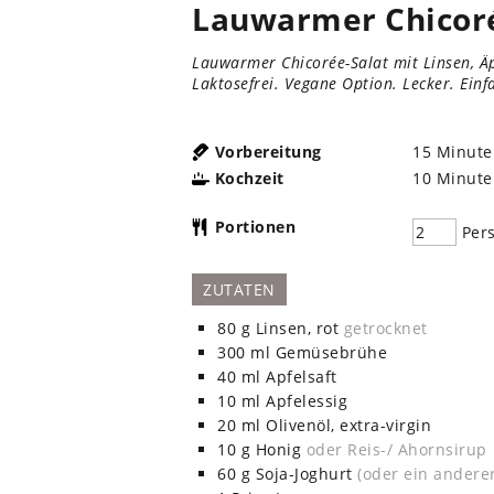
Lauwarmer Chicoré
Lauwarmer Chicorée-Salat mit Linsen, Äp
Laktosefrei. Vegane Option. Lecker. Einf
Vorbereitung
15
Minute
Kochzeit
10
Minute
Portionen
Per
ZUTATEN
80
g
Linsen, rot
getrocknet
300
ml
Gemüsebrühe
40
ml
Apfelsaft
10
ml
Apfelessig
20
ml
Olivenöl, extra-virgin
10
g
Honig
oder Reis-/ Ahornsirup
60
g
Soja-Joghurt
(oder ein anderer