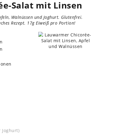
e-Salat mit Linsen
feln, Walnüssen und Joghurt. Glutenfrei.
aches Rezept. 17g Eiweiß pro Portion!
n
n
sonen
 Joghurt)