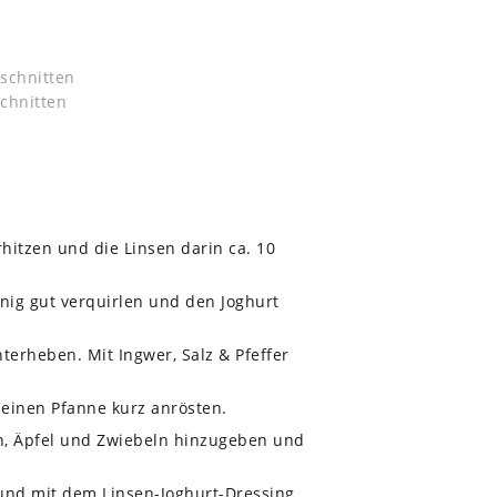
eschnitten
chnitten
itzen und die Linsen darin ca. 10
onig gut verquirlen und den Joghurt
terheben. Mit Ingwer, Salz & Pfeffer
leinen Pfanne kurz anrösten.
en, Äpfel und Zwiebeln hinzugeben und
 und mit dem Linsen-Joghurt-Dressing