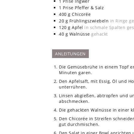
1
Prise
Ingwer
1
Prise
Pfeffer & Salz
400
g
Chicorée
20
g
Frühlingszwiebeln
in Ringe g
120
g
Apfel
in schmale Spalten ges
40
g
Walnüsse
gehackt
ANLEITUNGEN
Die Gemüsebrühe in einem Topf erh
Minuten garen.
Den Apfelsaft, mit Essig, Öl und H
unterrühren.
Linsen abgießen, abtropfen und un
abschmecken.
Die gehackten Walnüsse in einer k
Den Chicorée in Streifen schneid
gut durchmischen.
Den Salat in einer Bowl anrichten