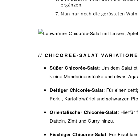
ergänzen.
Nun nur noch die gerösteten Waln
// CHICORÉE-SALAT VARIATIONE
Süßer Chicorée-Salat
: Um dem Salat e
kleine Mandarinenstücke und etwas Agav
Deftiger
Chicorée-Salat
: Für einen def
Pork“, Kartoffelwürfel und schwarzen Pfef
Orientalischer Chicorée-Salat
: Hierfür
Datteln, Zimt und Curry hinzu.
Fischiger Chicorée-Salat
: Für Fischfan