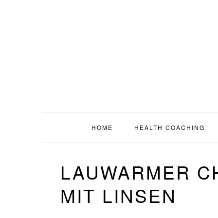
Zur
Zum
Zur
Zur
Hauptnavigation
Inhalt
Seitenspalte
Fußzeile
springen
springen
springen
springen
HOME
HEALTH COACHING
LAUWARMER CH
MIT LINSEN