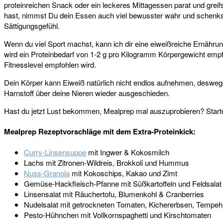
proteinreichen Snack oder ein leckeres Mittagessen parat und gre
hast, nimmst Du dein Essen auch viel bewusster wahr und schenkst 
Sättigungsgefühl.
Wenn du viel Sport machst, kann ich dir eine eiweißreiche Ernährun
wird ein Proteinbedarf von 1-2 g pro Kilogramm Körpergewicht empfo
Fitnesslevel empfohlen wird.
Dein Körper kann Eiweiß natürlich nicht endlos aufnehmen, desweg
Harnstoff über deine Nieren wieder ausgeschieden.
Hast du jetzt Lust bekommen, Mealprep mal auszuprobieren? Starte
Mealprep Rezeptvorschläge mit dem Extra-Proteinkick:
Curry-Linsensuppe
mit Ingwer & Kokosmilch
Lachs mit Zitronen-Wildreis, Brokkoli und Hummus
Nuss-Granola
mit Kokoschips, Kakao und Zimt
Gemüse-Hackfleisch-Pfanne mit Süßkartoffeln und Feldsalat
Linsensalat mit Räuchertofu, Blumenkohl & Cranberries
Nudelsalat mit getrockneten Tomaten, Kichererbsen, Tempeh
Pesto-Hühnchen mit Vollkornspaghetti und Kirschtomaten