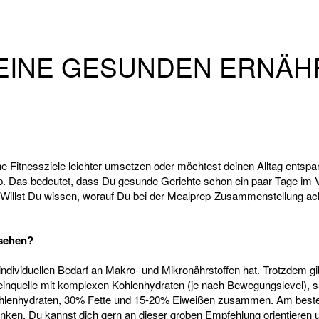
 EINE GESUNDEN ERNÄ
Fitnessziele leichter umsetzen oder möchtest deinen Alltag entspan
rep. Das bedeutet, dass Du gesunde Gerichte schon ein paar Tage im
lst Du wissen, worauf Du bei der Mealprep-Zusammenstellung achte
ssehen?
 individuellen Bedarf an Makro- und Mikronährstoffen hat. Trotzdem gi
teinquelle mit komplexen Kohlenhydraten (je nach Bewegungslevel),
ohlenhydraten, 30% Fette und 15-20% Eiweißen zusammen. Am beste
trinken. Du kannst dich gern an dieser groben Empfehlung orientieren