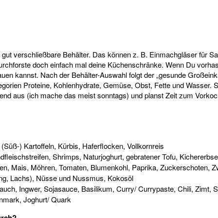
gut verschließbare Behälter. Das können z. B. Einmachgläser für Sa
durchforste doch einfach mal deine Küchenschränke. Wenn Du vorhast
ftauen kannst. Nach der Behälter-Auswahl folgt der „gesunde Großeink
ategorien Proteine, Kohlenhydrate, Gemüse, Obst, Fette und Wasser. 
bend aus (ich mache das meist sonntags) und planst Zeit zum Vorko
(Süß-) Kartoffeln, Kürbis, Haferflocken, Vollkornreis
fleischstreifen, Shrimps, Naturjoghurt, gebratener Tofu, Kichererbse
hen, Mais, Möhren, Tomaten, Blumenkohl, Paprika, Zuckerschoten, Zwi
Hering, Lachs), Nüsse und Nussmus, Kokosöl
ch, Ingwer, Sojasauce, Basilikum, Curry/ Currypaste, Chili, Zimt, S
nmark, Joghurt/ Quark
urch?