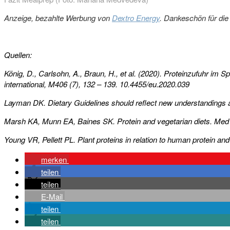
Anzeige, bezahlte Werbung von
Dextro Energy
. Dankeschön für die
Quellen:
König, D., Carlsohn, A., Braun, H., et al. (2020). Proteinzufuhr i
international, M406 (7), 132 – 139. 10.4455/eu.2020.039
Layman DK. Dietary Guidelines should reflect new understandings ab
Marsh KA, Munn EA, Baines SK. Protein and vegetarian diets. Med
Young VR, Pellett PL. Plant proteins in relation to human protein a
merken
teilen
teilen
E-Mail
teilen
teilen