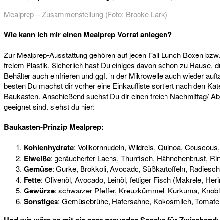
Mealprep – Zusammenstellung (Foto: Brooke Lark)
Wie kann ich mir einen Mealprep Vorrat anlegen?
Zur Mealprep-Ausstattung gehören auf jeden Fall Lunch Boxen bzw. 
freiem Plastik. Sicherlich hast Du einiges davon schon zu Hause, 
Behälter auch einfrieren und ggf. in der Mikrowelle auch wieder au
besten Du machst dir vorher eine Einkaufliste sortiert nach den K
Baukasten. Anschießend suchst Du dir einen freien Nachmittag/ A
geeignet sind, siehst du hier:
Baukasten-Prinzip Mealprep:
Kohlenhydrate
: Vollkornnudeln, Wildreis, Quinoa, Couscous, 
Eiweiße
: geräucherter Lachs, Thunfisch, Hähnchenbrust, Rind
Gemüse
: Gurke, Brokkoli, Avocado, Süßkartoffeln, Radiesc
Fette
: Olivenöl, Avocado, Leinöl, fettiger Fisch (Makrele, 
Gewürze
: schwarzer Pfeffer, Kreuzkümmel, Kurkuma, Knoblau
Sonstiges
: Gemüsebrühe, Hafersahne, Kokosmilch, Tomate
Und wie wäre es mit ein paar gesunden Snacks für Zwischend