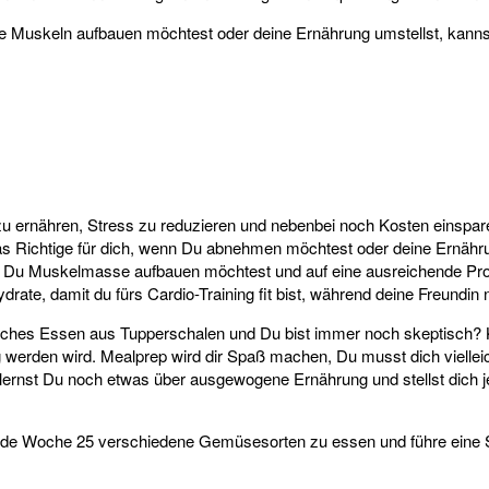
se Muskeln aufbauen möchtest oder deine Ernährung umstellst, kanns
r zu ernähren, Stress zu reduzieren und nebenbei noch Kosten einspar
 das Richtige für dich, wenn Du abnehmen möchtest oder deine Ernähr
u Muskelmasse aufbauen möchtest und auf eine ausreichende Protein
drate, damit du fürs Cardio-Training fit bist, während deine Freundi
asches Essen aus Tupperschalen und Du bist immer noch skeptisch? K
g werden wird. Mealprep wird dir Spaß machen, Du musst dich vielle
lernst Du noch etwas über ausgewogene Ernährung und stellst dich 
ede Woche 25 verschiedene Gemüsesorten zu essen und führe eine St