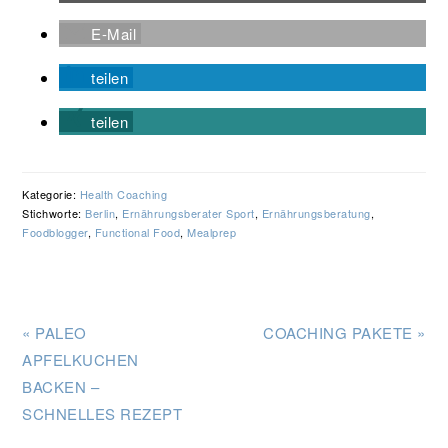
E-Mail
teilen
teilen
Kategorie:
Health Coaching
Stichworte:
Berlin
,
Ernährungsberater Sport
,
Ernährungsberatung
,
Foodblogger
,
Functional Food
,
Mealprep
Vorheriger
Nächster
« PALEO
COACHING PAKETE »
Beitrag:
Beitrag:
APFELKUCHEN
BACKEN –
SCHNELLES REZEPT